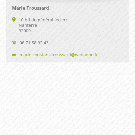
Marie Troussard
10 bd du général leclerc
Nanterre
92000
06 71 58 92 43
marie.co
nstant-t
roussard
@wanadoo
.fr