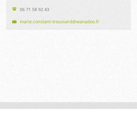
06 71 58 92 43
marie.co
nstant-t
roussard
@wanadoo
.fr
© 2014 Tous droits réservés.
Optimisé par le service
Webnode