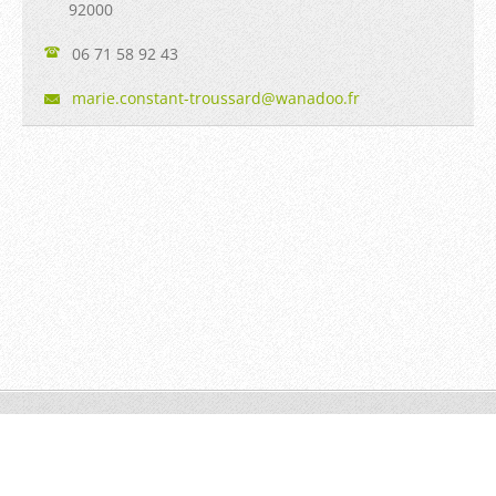
92000
06 71 58 92 43
marie.co
nstant-t
roussard
@wanadoo
.fr
© 2014 Tous droits réservés.
Optimisé par le service
Webnode